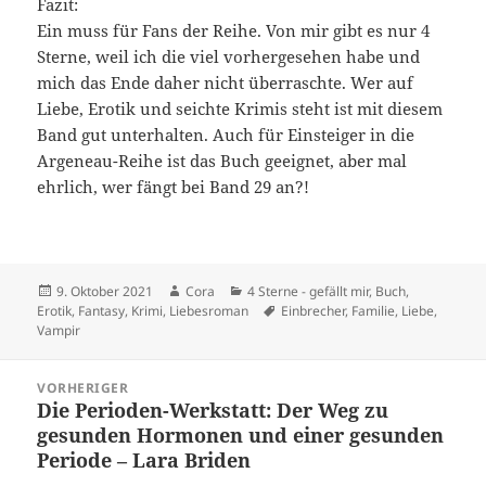
Fazit:
Ein muss für Fans der Reihe. Von mir gibt es nur 4
Sterne, weil ich die viel vorhergesehen habe und
mich das Ende daher nicht überraschte. Wer auf
Liebe, Erotik und seichte Krimis steht ist mit diesem
Band gut unterhalten. Auch für Einsteiger in die
Argeneau-Reihe ist das Buch geeignet, aber mal
ehrlich, wer fängt bei Band 29 an?!
Veröffentlicht
Autor
Kategorien
9. Oktober 2021
Cora
4 Sterne - gefällt mir
,
Buch
,
am
Schlagwörter
Erotik
,
Fantasy
,
Krimi
,
Liebesroman
Einbrecher
,
Familie
,
Liebe
,
Vampir
Beitragsnavigation
VORHERIGER
Die Perioden-Werkstatt: Der Weg zu
Vorheriger
gesunden Hormonen und einer gesunden
Beitrag:
Periode – Lara Briden