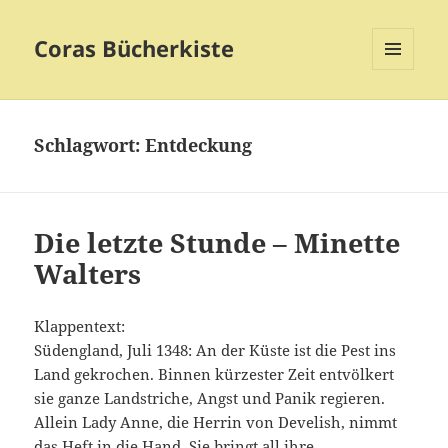
Coras Bücherkiste
MENÜ
UND
WIDGETS
Schlagwort:
Entdeckung
Die letzte Stunde – Minette
Walters
Klappentext:
Südengland, Juli 1348: An der Küste ist die Pest ins
Land gekrochen. Binnen kürzester Zeit entvölkert
sie ganze Landstriche, Angst und Panik regieren.
Allein Lady Anne, die Herrin von Develish, nimmt
das Heft in die Hand. Sie bringt all ihre