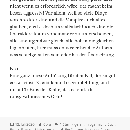
nicht wenn es erforderlich wäre, das macht beim
Lesen aggressiv! Vor allem, weil so viele Dinge
vorab so klar sind und die Vampire auch alles
glauben, das ist doch unrealistisch! Auch sind die
Charaktere kaum voneinander zu unterscheiden,
alle sind irgendwie gleich, alle haben die gleichen
Eigenheiten, hier muss entweder bei der Autorin
was schiefgelaufen sein oder bei der Übersetzung.
Fazit:
Eine ganz miese Auflösung für den Fall, der so gut
gestartet ist. Es gibt keine Leseempfehlung, auch
nicht für Fans der Reihe, das ist einfach
rausgeschmissenes Geld!
Veröffentlicht
Autor
Kategorien
13. Juli 2020
Cora
1 Stern - gefällt mit gar nicht
,
Buch
,
am
Schlagwörter
Erotik
,
Fantasy
,
Liebesroman
Entführung
,
Lebensgefährte
,