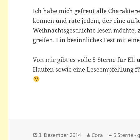
Ich habe mich gefreut alle Charakter
können und rate jedem, der eine auß
Weihnachtsgeschichte lesen möchte, z
greifen. Ein besinnliches Fest mit ein
Von mir gibt es volle 5 Sterne für El
Haufen sowie eine Leseempfehlung fü
Veröffentlicht
Autor
Kategorien
3. Dezember 2014
Cora
5 Sterne - g