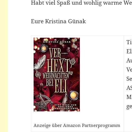
Habt viel Spaß und wohlig warme We
Eure Kristina Günak
Ti
El
A
Ve
Se
A
M
ge
Anzeige über Amazon Partnerprogramm