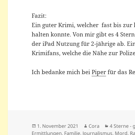
Fazit:
Ein guter Krimi, welcher fast bis zur
halten konnte. Von mir gibt es 4 Ster
der iPad Nutzung für 2-jährige ab. Ei
Krimifans, welche die Nähe zur Polize
Ich bedanke mich bei
Piper
für das R
Veröffentlicht
Autor
Kategorien
1. November 2021
Cora
4 Sterne - g
am
Ermittlungen
,
Familie
,
Journalismus
,
Mord
,
R