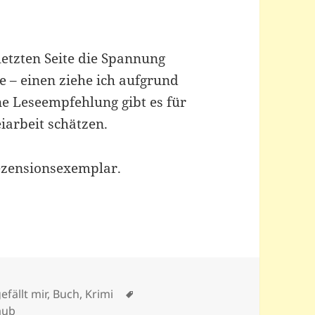
 letzten Seite die Spannung
ne – einen ziehe ich aufgrund
ne Leseempfehlung gibt es für
iarbeit schätzen.
ezensionsexemplar.
Schlagwörter
efällt mir
,
Buch
,
Krimi
aub