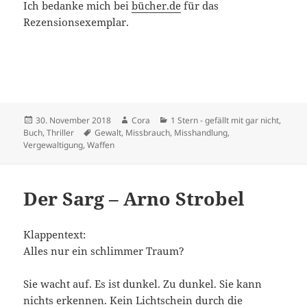
Ich bedanke mich bei
bücher.de
für das
Rezensionsexemplar.
Veröffentlicht
Autor
Kategorien
30. November 2018
Cora
1 Stern - gefällt mit gar nicht
,
am
Schlagwörter
Buch
,
Thriller
Gewalt
,
Missbrauch
,
Misshandlung
,
Vergewaltigung
,
Waffen
Der Sarg – Arno Strobel
Klappentext:
Alles nur ein schlimmer Traum?
Sie wacht auf. Es ist dunkel. Zu dunkel. Sie kann
nichts erkennen. Kein Lichtschein durch die