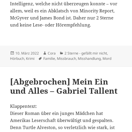
Intelligenz, welche nicht überzeugen konnte – vor
allem, weil es ein Abklatsch von Minority Report,
McGyver und James Bond ist. Daher nur 2 Sterne
und keine Lese- oder Hörempfehlung.
Veröffentlicht
Autor
Kategorien
10. März 2022
Cora
2 Sterne - gefällt mir nicht
,
am
Schlagwörter
Hörbuch
,
Krimi
Familie
,
Missbrauch
,
Misshandlung
,
Mord
[Abgebrochen] Mein Ein
und Alles – Gabriel Tallent
Klappentext:
Dieser Roman über ein junges Mädchen hat
Amerikas Leserschaft überwältigt und gespalten.
Denn Turtle Alveston, so verletzlich wie stark, ist