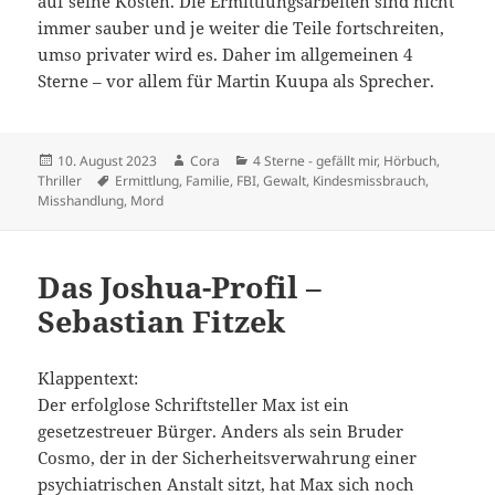
auf seine Kosten. Die Ermittlungsarbeiten sind nicht
immer sauber und je weiter die Teile fortschreiten,
umso privater wird es. Daher im allgemeinen 4
Sterne – vor allem für Martin Kuupa als Sprecher.
Veröffentlicht
Autor
Kategorien
10. August 2023
Cora
4 Sterne - gefällt mir
,
Hörbuch
,
am
Schlagwörter
Thriller
Ermittlung
,
Familie
,
FBI
,
Gewalt
,
Kindesmissbrauch
,
Misshandlung
,
Mord
Das Joshua-Profil –
Sebastian Fitzek
Klappentext:
Der erfolglose Schriftsteller Max ist ein
gesetzestreuer Bürger. Anders als sein Bruder
Cosmo, der in der Sicherheitsverwahrung einer
psychiatrischen Anstalt sitzt, hat Max sich noch