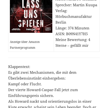
Sprecher: Martin Kuupa
Verlag:
Hörbuchmanufaktur
Berlin
Länge: 374 Minuten
ASIN: B09N41Y7H5
Meine Bewertung: 4
Anzeige über Amazon
Sterne – gefällt mir
Partnerprogramm
Klappentext:
Es gibt zwei Mechanismen, die mit dem
Überlebensinstinkt einhergehen:
Kampf oder Flucht.
Der vierte Howard-Caspar-Fall jetzt zum
Einführungspreis sichern.
Als Howard nackt und orientierungslos in einer
Kiste erwacht, scheint sein Leben beendet. Doch er