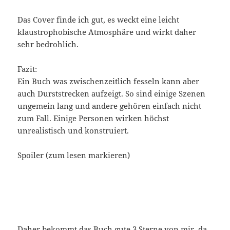
Das Cover finde ich gut, es weckt eine leicht
klaustrophobische Atmosphäre und wirkt daher
sehr bedrohlich.
Fazit:
Ein Buch was zwischenzeitlich fesseln kann aber
auch Durststrecken aufzeigt. So sind einige Szenen
ungemein lang und andere gehören einfach nicht
zum Fall. Einige Personen wirken höchst
unrealistisch und konstruiert.
Spoiler (zum lesen markieren)
So sagt der Psychiater auf Seite 339: „Aber wenn es
so ist, möchte selbst ich als Psychiater nicht wissen,
was er bisher durchmachen musste, denn ich glaube
nicht, dass ich dieses Wissen ertragen könnte.“
Daher bekommt das Buch gute 3 Sterne von mir, da