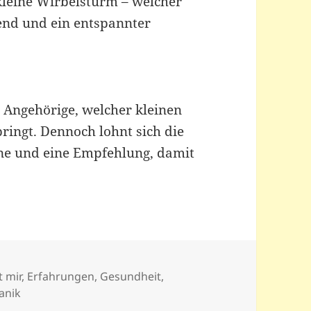
r kleine Wirbelsturm – welcher
end und ein entspannter
d Angehörige, welcher kleinen
ingt. Dennoch lohnt sich die
rne und eine Empfehlung, damit
t mir
,
Erfahrungen
,
Gesundheit
,
anik