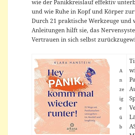
wie der Panikkreislauf effektiv unt
und wie Ruhe in Kopf und Körper zur
Durch 21 praktische Werkzeuge und w
Anleitungen hilft sie, das Nervensys
Vertrauen in sich selbst zurückzugew
T
wi
A
P
n
Au
ze
S
ig
V
e
L
ü
A
b