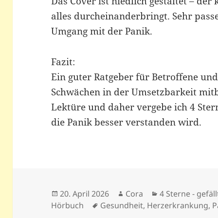
Das Cover ist niedlich gestaltet – de
alles durcheinanderbringt. Sehr pass
Umgang mit der Panik.
Fazit:
Ein guter Ratgeber für Betroffene un
Schwächen in der Umsetzbarkeit mitbr
Lektüre und daher vergebe ich 4 Ste
die Panik besser verstanden wird.
Veröffentlicht
Autor
Kategorien
20. April 2026
Cora
4 Sterne - gefäll
am
Schlagwörter
Hörbuch
Gesundheit
,
Herzerkrankung
,
P