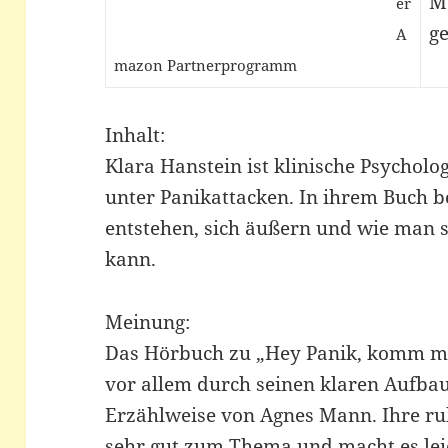
M
er
ge
A
mazon Partnerprogramm
Inhalt:
Klara Hanstein ist klinische Psycholog
unter Panikattacken. In ihrem Buch be
entstehen, sich äußern und wie man 
kann.
Meinung:
Das Hörbuch zu „Hey Panik, komm ma
vor allem durch seinen klaren Aufb
Erzählweise von Agnes Mann. Ihre ru
sehr gut zum Thema und macht es leic