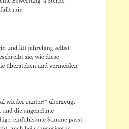
eine Bewertung: 4 Sterne –
fällt mir
in und litt jahrelang selbst
schreibt sie, wie diese
sie überstehen und vermeiden
l wieder runter!“ überzeugt
au und die angenehme
hige, einfühlsame Stimme passt
ht, auch bei schwierigeren