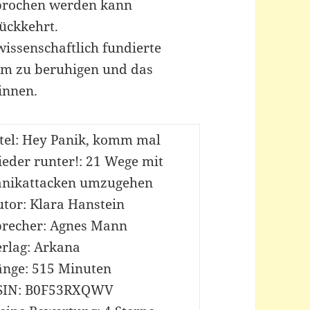
erbrochen werden kann
ückkehrt.
issenschaftlich fundierte
tem zu beruhigen und das
innen.
itel: Hey Panik, komm mal
eder runter!: 21 Wege mit
anikattacken umzugehen
tor: Klara Hanstein
precher: Agnes Mann
erlag: Arkana
änge: 515 Minuten
SIN: B0F53RXQWV