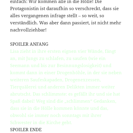
einfach: Wir kommen alle in die Hölle! Die
Protagonistin ist daraufhin so verschreckt, dass sie
alles vergangenen infrage stellt – so weit, so
verständlich. Was aber dann passiert, ist nicht mehr
nachvollziehbar!
SPOILER ANFANG
Lisa zieht in ihre ersten eignen vier Wände, fängt
an, mit Jungs zu schlafen, zu saufen (wie ein
Seemann und bis zur Besinnungslosigkeit) und
kommt dann in einer Drogenhöhle, in der sie neben
weiteren Saufeskapaden, Drogenexzessen,
Tierquälerei und anderen Delikten immer weiter
abrutscht. Das schlimmste: es gefällt ihr und sie hat
Spaß dabei! Weg sind die „schlimmen“ Gedanken,
dass sie in die Hölle kommen könnte und das,
obwohl sie immer noch sonntags mit ihrer
Schwester in die Kirche geht.
SPOILER ENDE