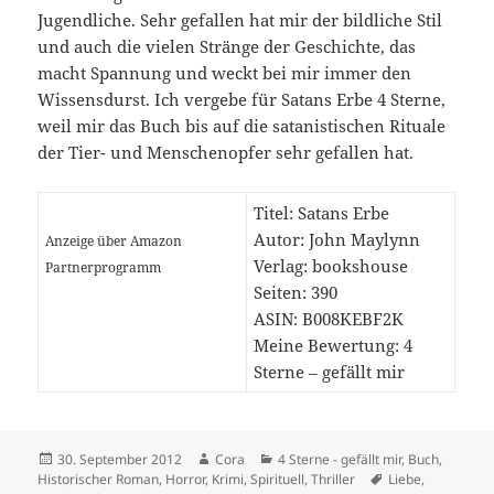
Jugendliche. Sehr gefallen hat mir der bildliche Stil
und auch die vielen Stränge der Geschichte, das
macht Spannung und weckt bei mir immer den
Wissensdurst. Ich vergebe für Satans Erbe 4 Sterne,
weil mir das Buch bis auf die satanistischen Rituale
der Tier- und Menschenopfer sehr gefallen hat.
Titel: Satans Erbe
Autor: John Maylynn
Anzeige über Amazon
Verlag: bookshouse
Partnerprogramm
Seiten: 390
ASIN: B008KEBF2K
Meine Bewertung: 4
Sterne – gefällt mir
Veröffentlicht
Autor
Kategorien
30. September 2012
Cora
4 Sterne - gefällt mir
,
Buch
,
am
Schlagwörter
Historischer Roman
,
Horror
,
Krimi
,
Spirituell
,
Thriller
Liebe
,