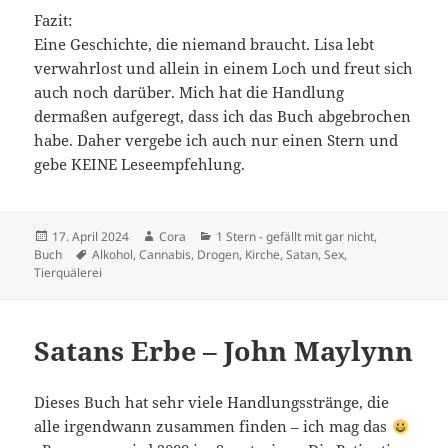
Fazit:
Eine Geschichte, die niemand braucht. Lisa lebt
verwahrlost und allein in einem Loch und freut sich
auch noch darüber. Mich hat die Handlung
dermaßen aufgeregt, dass ich das Buch abgebrochen
habe. Daher vergebe ich auch nur einen Stern und
gebe KEINE Leseempfehlung.
Veröffentlicht
Autor
Kategorien
17. April 2024
Cora
1 Stern - gefällt mit gar nicht
,
am
Schlagwörter
Buch
Alkohol
,
Cannabis
,
Drogen
,
Kirche
,
Satan
,
Sex
,
Tierquälerei
Satans Erbe – John Maylynn
Dieses Buch hat sehr viele Handlungsstränge, die
alle irgendwann zusammen finden – ich mag das