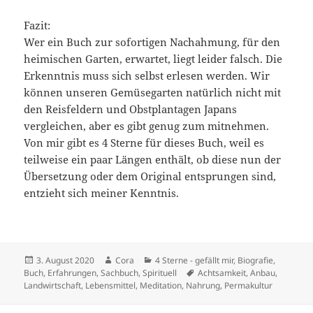
Fazit:
Wer ein Buch zur sofortigen Nachahmung, für den
heimischen Garten, erwartet, liegt leider falsch. Die
Erkenntnis muss sich selbst erlesen werden. Wir
können unseren Gemüsegarten natürlich nicht mit
den Reisfeldern und Obstplantagen Japans
vergleichen, aber es gibt genug zum mitnehmen.
Von mir gibt es 4 Sterne für dieses Buch, weil es
teilweise ein paar Längen enthält, ob diese nun der
Übersetzung oder dem Original entsprungen sind,
entzieht sich meiner Kenntnis.
Veröffentlicht
Autor
Kategorien
3. August 2020
Cora
4 Sterne - gefällt mir
,
Biografie
,
am
Schlagwörter
Buch
,
Erfahrungen
,
Sachbuch
,
Spirituell
Achtsamkeit
,
Anbau
,
Landwirtschaft
,
Lebensmittel
,
Meditation
,
Nahrung
,
Permakultur