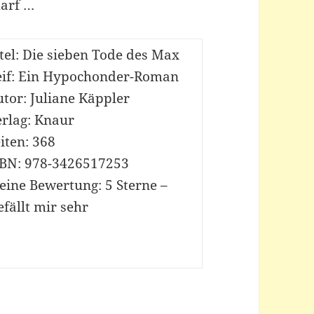
darf …
tel: Die sieben Tode des Max
eif: Ein Hypochonder-Roman
tor: Juliane Käppler
erlag: Knaur
iten: 368
SBN: 978-3426517253
eine Bewertung: 5 Sterne –
fällt mir sehr