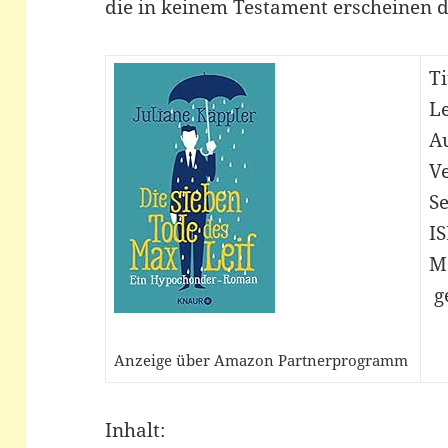
die in keinem Testament erscheinen 
Ti
L
Au
V
Se
I
M
ge
Anzeige über Amazon Partnerprogramm
Inhalt: