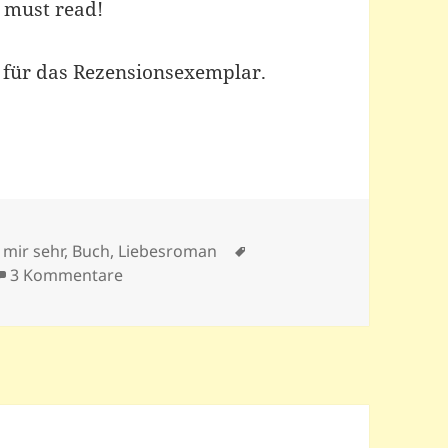
n must read!
für das Rezensionsexemplar.
Schlagwörter
t mir sehr
,
Buch
,
Liebesroman
zu Die sieben Tode des Max Leif: Ein Hypo
3 Kommentare