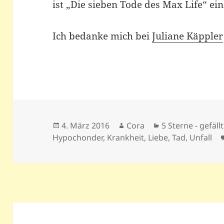
ist „Die sieben Tode des Max Life“ ei
Ich bedanke mich bei
Juliane Käppler
Veröffentlicht
Autor
Kategorien
4. März 2016
Cora
5 Sterne - gefäll
am
Hypochonder
,
Krankheit
,
Liebe
,
Tad
,
Unfall