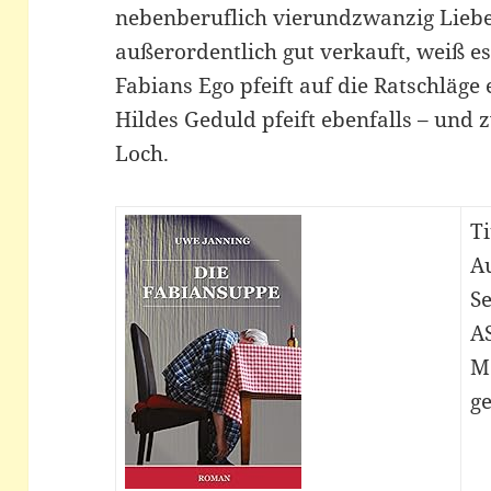
nebenberuflich vierundzwanzig Liebe
außerordentlich gut verkauft, weiß e
Fabians Ego pfeift auf die Ratschläge
Hildes Geduld pfeift ebenfalls – und 
Loch.
Ti
A
Se
A
M
ge