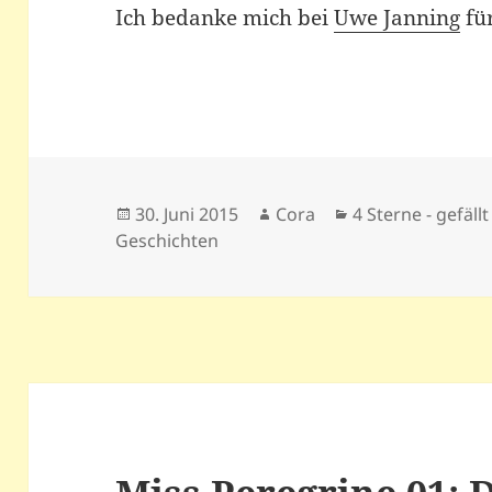
Ich bedanke mich bei
Uwe Janning
fü
Veröffentlicht
Autor
Kategorien
30. Juni 2015
Cora
4 Sterne - gefällt
am
Geschichten