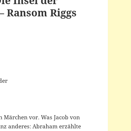
ie Insel der
– Ransom Riggs
r
der
n Märchen vor. Was Jacob von
anz anderes: Abraham erzählte