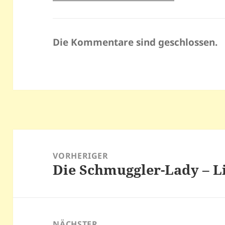
Die Kommentare sind geschlossen.
Beitragsnavigation
VORHERIGER
Die Schmuggler-Lady – 
Vorheriger
Beitrag:
NÄCHSTER