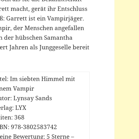
tt macht, gerät ihr Entschluss
 Garrett ist ein Vampirjäger.
pir, der Menschen angefallen
von der hübschen Samantha
rt Jahren als Junggeselle bereit
tel: Im siebten Himmel mit
inem Vampir
utor: Lynsay Sands
rlag: LYX
iten: 368
SBN: 978-3802583742
eine Bewertung: 5 Sterne –