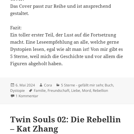
Das Cover passt zur Reihe und ist ansprechend
gestaltet.
Fazit:
Ein toller erster Teil, der Lust auf die Fortsetzung
macht. Eine Leseempfehlung an alle, welche gerne
Dystopien lesen, egal wie alt man ist! Von mir gibt es
5 Sterne, weil mich die Geschichte und vor allem die
Figuren abgeholt haben.
Veröffentlicht
Autor
Kategorien
6. Mai 2024
Cora
5 Sterne - gefällt mir sehr
,
Buch
,
am
Schlagwörter
Dystopie
Familie
,
Freundschaft
,
Liebe
,
Mord
,
Rebellion
zu Legend 01 – Fallender Himmel – Marie Lu
1 Kommentar
Twin Souls 02: Die Rebellin
– Kat Zhang