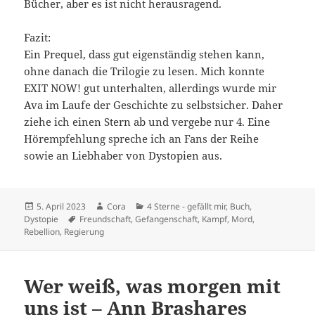
Bücher, aber es ist nicht herausragend.
Fazit:
Ein Prequel, dass gut eigenständig stehen kann,
ohne danach die Trilogie zu lesen. Mich konnte
EXIT NOW! gut unterhalten, allerdings wurde mir
Ava im Laufe der Geschichte zu selbstsicher. Daher
ziehe ich einen Stern ab und vergebe nur 4. Eine
Hörempfehlung spreche ich an Fans der Reihe
sowie an Liebhaber von Dystopien aus.
Veröffentlicht
Autor
Kategorien
5. April 2023
Cora
4 Sterne - gefällt mir
,
Buch
,
am
Schlagwörter
Dystopie
Freundschaft
,
Gefangenschaft
,
Kampf
,
Mord
,
Rebellion
,
Regierung
Wer weiß, was morgen mit
uns ist – Ann Brashares