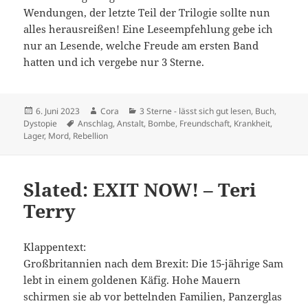
Wendungen, der letzte Teil der Trilogie sollte nun
alles herausreißen! Eine Leseempfehlung gebe ich
nur an Lesende, welche Freude am ersten Band
hatten und ich vergebe nur 3 Sterne.
Veröffentlicht
Autor
Kategorien
6. Juni 2023
Cora
3 Sterne - lässt sich gut lesen
,
Buch
,
am
Schlagwörter
Dystopie
Anschlag
,
Anstalt
,
Bombe
,
Freundschaft
,
Krankheit
,
Lager
,
Mord
,
Rebellion
Slated: EXIT NOW! – Teri
Terry
Klappentext:
Großbritannien nach dem Brexit: Die 15-jährige Sam
lebt in einem goldenen Käfig. Hohe Mauern
schirmen sie ab vor bettelnden Familien, Panzerglas