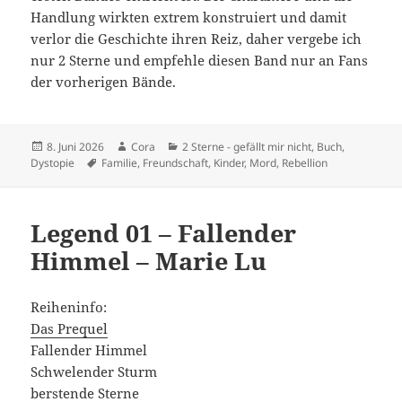
Handlung wirkten extrem konstruiert und damit
verlor die Geschichte ihren Reiz, daher vergebe ich
nur 2 Sterne und empfehle diesen Band nur an Fans
der vorherigen Bände.
Veröffentlicht
Autor
Kategorien
8. Juni 2026
Cora
2 Sterne - gefällt mir nicht
,
Buch
,
am
Schlagwörter
Dystopie
Familie
,
Freundschaft
,
Kinder
,
Mord
,
Rebellion
Legend 01 – Fallender
Himmel – Marie Lu
Reiheninfo:
Das Prequel
Fallender Himmel
Schwelender Sturm
berstende Sterne