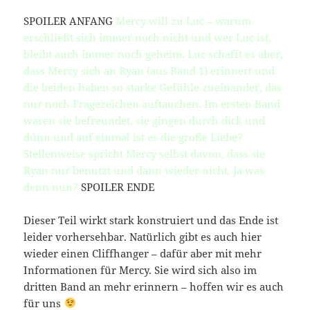
SPOILER ANFANG
Mercy will zu Luc – warum
erschließt sich immer noch nicht und wer Luc ist,
bleibt auch immer noch geheim. Luc schafft es aber,
dass Mercy sich an Ryan (aus Band 1) erinnert und
die beiden haben so starke Gefühle zueinander, das
nur noch Fragezeichen auftauchen. Im ersten Band
waren sie befreundet, sie gingen durch dick und
dünn und auf einmal ist es die große Liebe?
Stellenweise spricht Mercy selbst davon, dass sie
Ryan nur benutzt und dann wieder nicht. Ja was
denn nun?
SPOILER ENDE
Dieser Teil wirkt stark konstruiert und das Ende ist
leider vorhersehbar. Natürlich gibt es auch hier
wieder einen Cliffhanger – dafür aber mit mehr
Informationen für Mercy. Sie wird sich also im
dritten Band an mehr erinnern – hoffen wir es auch
für uns