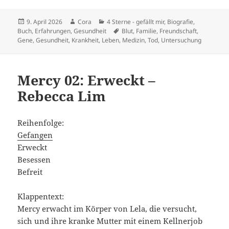
Veröffentlicht
Autor
Kategorien
9. April 2026
Cora
4 Sterne - gefällt mir
,
Biografie
,
am
Schlagwörter
Buch
,
Erfahrungen
,
Gesundheit
Blut
,
Familie
,
Freundschaft
,
Gene
,
Gesundheit
,
Krankheit
,
Leben
,
Medizin
,
Tod
,
Untersuchung
Mercy 02: Erweckt –
Rebecca Lim
Reihenfolge:
Gefangen
Erweckt
Besessen
Befreit
Klappentext:
Mercy erwacht im Körper von Lela, die versucht,
sich und ihre kranke Mutter mit einem Kellnerjob