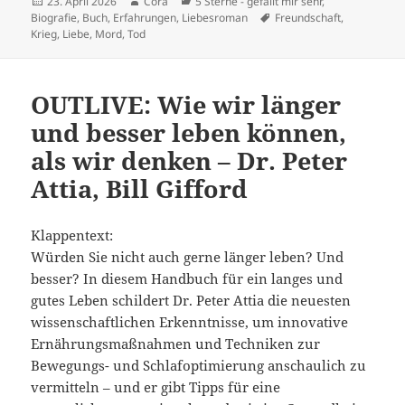
Veröffentlicht
Autor
Kategorien
23. April 2026
Cora
5 Sterne - gefällt mir sehr
,
am
Schlagwörter
Biografie
,
Buch
,
Erfahrungen
,
Liebesroman
Freundschaft
,
Krieg
,
Liebe
,
Mord
,
Tod
OUTLIVE: Wie wir länger
und besser leben können,
als wir denken – Dr. Peter
Attia, Bill Gifford
Klappentext:
Würden Sie nicht auch gerne länger leben? Und
besser? In diesem Handbuch für ein langes und
gutes Leben schildert Dr. Peter Attia die neuesten
wissenschaftlichen Erkenntnisse, um innovative
Ernährungsmaßnahmen und Techniken zur
Bewegungs- und Schlafoptimierung anschaulich zu
vermitteln – und er gibt Tipps für eine