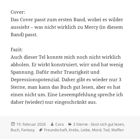
Cover:
Das Cover passt zum ersten Band, wobei es wilder
aussieht – was nicht wirklich zu Mercy (in diesem
Band) passt.
Fazit:
Auch dieser Tel konnte mich noch nicht wirklich
abholen. Er wirkt konstruiert, wirr und hat wenig
Spannung. Dafür mehr Traurigkeit und
Depressionspotenzial. Daher gibt es wieder nur 3
Sterne, man kann das Buch gut lesen, aber es hat
einen nicht um. Eine Leseempfehlung spreche ich
daher (wieder) nur eingeschränkt aus.
Veröffentlicht
Autor
Kategorien
19. Februar 2026
Cora
3 Sterne - lässt sich gut lesen
,
am
Schlagwörter
Buch
,
Fantasy
Freundschaft
,
Krebs
,
Liebe
,
Mord
,
Tod
,
Waffen