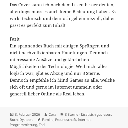
Das Cover kann ich nach dem Lesen besser deuten,
allerdings muss es auch keine Bedeutung haben. Es
wirkt technisch und dennoch geheimnisvoll, daher
passt es perfekt zum Inhalt.
Fazit:
Ein spannendes Buch mit einigen Sprüngen und
nicht nachvollziehbaren Handlungen. Dennoch
interessante Ansätze und gefährlichen
Möglichkeiten der Technologie. Weil nicht alles
logisch war, gibt es Abzug und nur 3 Sterne.
Dennoch empfehle ich Mind Games an alle, welche
sich oft und gerne im Internet tummeln oder
generell lieber Online als Real leben.
Veröffentlicht
Autor
Kategorien
3. Februar 2026
Cora
3 Sterne - lässt sich gut lesen
,
am
Schlagwörter
Buch
,
Dystopie
Familie
,
Freundschaft
,
Internet
,
Programmierung
,
Tod