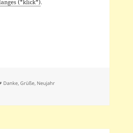
langes (*klick*)
.
Schlagwörter
Danke
,
Grüße
,
Neujahr