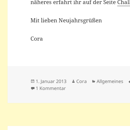
näheres erfahrt ihr auf der Seite
Chal
Mit lieben Neujahrsgrüßen
Cora
Veröffentlicht
Autor
Kategorien
1. Januar 2013
Cora
Allgemeines
am
zu Neujahr
1 Kommentar