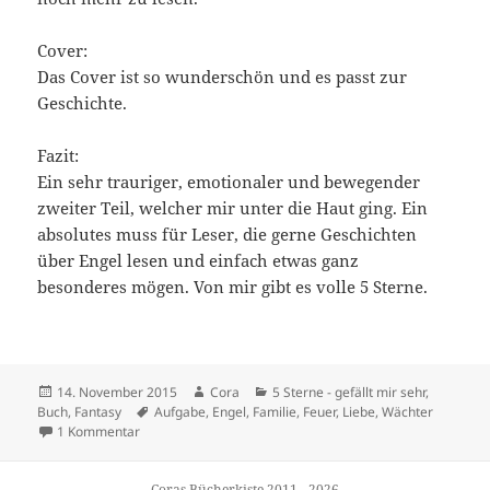
Cover:
Das Cover ist so wunderschön und es passt zur
Geschichte.
Fazit:
Ein sehr trauriger, emotionaler und bewegender
zweiter Teil, welcher mir unter die Haut ging. Ein
absolutes muss für Leser, die gerne Geschichten
über Engel lesen und einfach etwas ganz
besonderes mögen. Von mir gibt es volle 5 Sterne.
Veröffentlicht
Autor
Kategorien
14. November 2015
Cora
5 Sterne - gefällt mir sehr
,
am
Schlagwörter
Buch
,
Fantasy
Aufgabe
,
Engel
,
Familie
,
Feuer
,
Liebe
,
Wächter
zu Unearthly 02: Heiliges Feuer – Cynthia Hand
1 Kommentar
Coras Bücherkiste 2011 - 2026