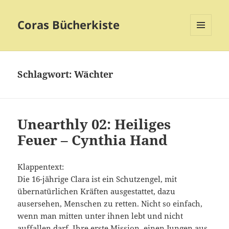
Coras Bücherkiste
MENÜ
UND
WIDGETS
Schlagwort:
Wächter
Unearthly 02: Heiliges
Feuer – Cynthia Hand
Klappentext:
Die 16-jährige Clara ist ein Schutzengel, mit
übernatürlichen Kräften ausgestattet, dazu
ausersehen, Menschen zu retten. Nicht so einfach,
wenn man mitten unter ihnen lebt und nicht
auffallen darf. Ihre erste Mission, einen Jungen aus