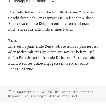
Reiseetappe überstanden war.
Ebenfalls haben mich die buddhistischen Zitate und
Geschichten sehr angesprochen. Es ist selten, dass
Bücher so in eine Religion eintauchen und man
noch etwas für sich mitnehmen kann.
Fazit:
Eine sehr spannende Reise (ob sie nun so passiert ist
oder nicht) mit einzigartigen Persönlichkeiten und
tiefen Einblicken in fremde Kulturen. Für mich ein
Buch, welches unbedingt gelesen werden sollte.
Daher 5 Sterne.
Veröffentlicht
Autor
Kategorien
23. November 2015
Cora
5 Sterne - gefällt mir sehr
,
am
Schlagwörter
Biografie
,
Buch
,
Erfahrungen
Lama
,
Reise
,
Tibet