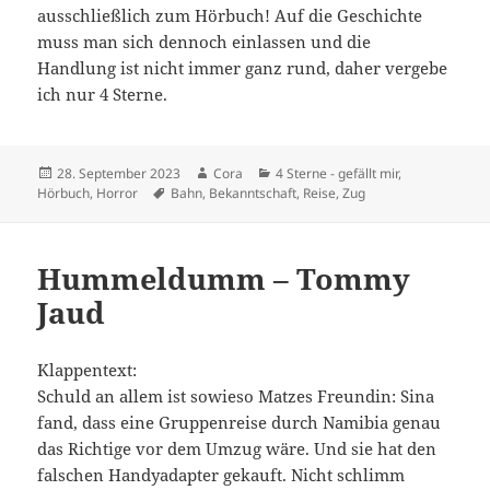
ausschließlich zum Hörbuch! Auf die Geschichte
muss man sich dennoch einlassen und die
Handlung ist nicht immer ganz rund, daher vergebe
ich nur 4 Sterne.
Veröffentlicht
Autor
Kategorien
28. September 2023
Cora
4 Sterne - gefällt mir
,
am
Schlagwörter
Hörbuch
,
Horror
Bahn
,
Bekanntschaft
,
Reise
,
Zug
Hummeldumm – Tommy
Jaud
Klappentext:
Schuld an allem ist sowieso Matzes Freundin: Sina
fand, dass eine Gruppenreise durch Namibia genau
das Richtige vor dem Umzug wäre. Und sie hat den
falschen Handyadapter gekauft. Nicht schlimm