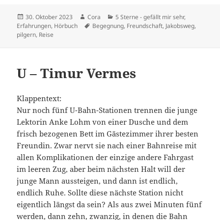
Veröffentlicht
Autor
Kategorien
30. Oktober 2023
Cora
5 Sterne - gefällt mir sehr
,
am
Schlagwörter
Erfahrungen
,
Hörbuch
Begegnung
,
Freundschaft
,
Jakobsweg
,
pilgern
,
Reise
U – Timur Vermes
Klappentext:
Nur noch fünf U-Bahn-Stationen trennen die junge
Lektorin Anke Lohm von einer Dusche und dem
frisch bezogenen Bett im Gästezimmer ihrer besten
Freundin. Zwar nervt sie nach einer Bahnreise mit
allen Komplikationen der einzige andere Fahrgast
im leeren Zug, aber beim nächsten Halt will der
junge Mann aussteigen, und dann ist endlich,
endlich Ruhe. Sollte diese nächste Station nicht
eigentlich längst da sein? Als aus zwei Minuten fünf
werden, dann zehn, zwanzig, in denen die Bahn