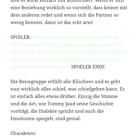
eine Beziehung wirklich so vorstellt, dass keiner mit
dem anderen redet und wenn sich die Partner so
wenig kennen, dann ist das echt arm!
SPOILER:
Matze sitzt täglich mehrere Stunden im
Auto, er kann es nicht leiden und ausgerechnet im
Urlaub soll er insgesamt über 80 Stunden mit einem
kleinen Reisebus durch Namibia touren – wer tut
seinem Partner sowas an?!
SPOELER ENDE
Die Reisegruppe erfüllt alle Klischees und es geht
nun wirklich alles schief, was schiefgehen kann. Es
ist einfach alles etwas drüber. Einzig die Stimme
und die Art, wie Tommy Jaud seine Geschichte
vorträgt, die Dialekte spricht und auch die
Emotionen spiegelt, sind genial.
Charaktere: