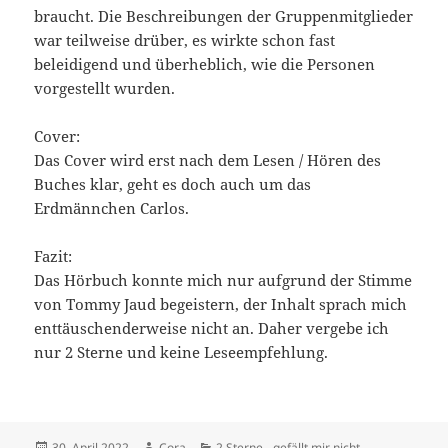
braucht. Die Beschreibungen der Gruppenmitglieder
war teilweise drüber, es wirkte schon fast
beleidigend und überheblich, wie die Personen
vorgestellt wurden.
Cover:
Das Cover wird erst nach dem Lesen / Hören des
Buches klar, geht es doch auch um das
Erdmännchen Carlos.
Fazit:
Das Hörbuch konnte mich nur aufgrund der Stimme
von Tommy Jaud begeistern, der Inhalt sprach mich
enttäuschenderweise nicht an. Daher vergebe ich
nur 2 Sterne und keine Leseempfehlung.
Veröffentlicht
Autor
Kategorien
30. April 2022
Cora
2 Sterne - gefällt mir nicht
,