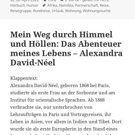
am
Schlagwörter
Hörbuch
,
Humor
Afrika
,
Namibia
,
Partnerschaft
,
Reise
,
Reisegruppe
,
Rundreise
,
Urlaub
,
Wohnung
,
Wohnungssuche
Mein Weg durch Himmel
und Höllen: Das Abenteuer
meines Lebens – Alexandra
David-Néel
Klappentext:
Alexandra David-Néel, geboren 1868 bei Paris,
studierte als erste Frau an der Sorbonne und am
Institut für orientalische Sprachen. Ab 1888
verbrachte sie, nur unterbrochen von
Lehraufträgen in Paris und Vortragsreisen, ihr
Leben in Asien, vor allem in Indien und Tibet. Dort
wurde sie als erste Europäerin in den Stand eines