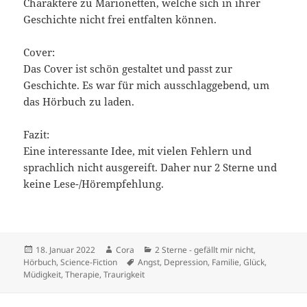
Charaktere zu Marionetten, welche sich in ihrer
Geschichte nicht frei entfalten können.
Cover:
Das Cover ist schön gestaltet und passt zur
Geschichte. Es war für mich ausschlaggebend, um
das Hörbuch zu laden.
Fazit:
Eine interessante Idee, mit vielen Fehlern und
sprachlich nicht ausgereift. Daher nur 2 Sterne und
keine Lese-/Hörempfehlung.
Veröffentlicht
Autor
Kategorien
18. Januar 2022
Cora
2 Sterne - gefällt mir nicht
,
am
Schlagwörter
Hörbuch
,
Science-Fiction
Angst
,
Depression
,
Familie
,
Glück
,
Müdigkeit
,
Therapie
,
Traurigkeit