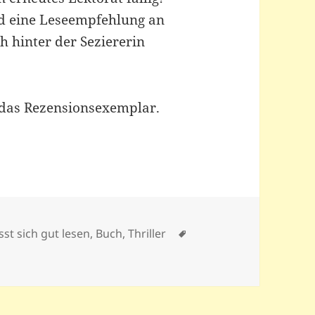
und eine Leseempfehlung an
h hinter der Seziererin
das Rezensionsexemplar.
Schlagwörter
ässt sich gut lesen
,
Buch
,
Thriller