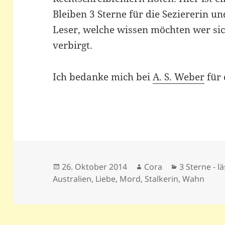
Bleiben 3 Sterne für die Seziererin 
Leser, welche wissen möchten wer sic
verbirgt.
Ich bedanke mich bei
A. S. Weber
für 
Veröffentlicht
Autor
Kategorien
26. Oktober 2014
Cora
3 Sterne - l
am
Australien
,
Liebe
,
Mord
,
Stalkerin
,
Wahn