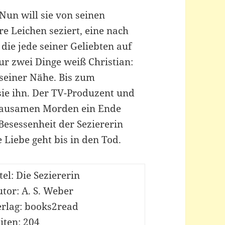
 Nun will sie von seinen
e Leichen seziert, eine nach
die jede seiner Geliebten auf
ur zwei Dinge weiß Christian:
n seiner Nähe. Bis zum
sie ihn. Der TV-Produzent und
rausamen Morden ein Ende
 Besessenheit der Seziererin
 Liebe geht bis in den Tod.
tel: Die Seziererin
tor: A. S. Weber
erlag: books2read
iten: 204