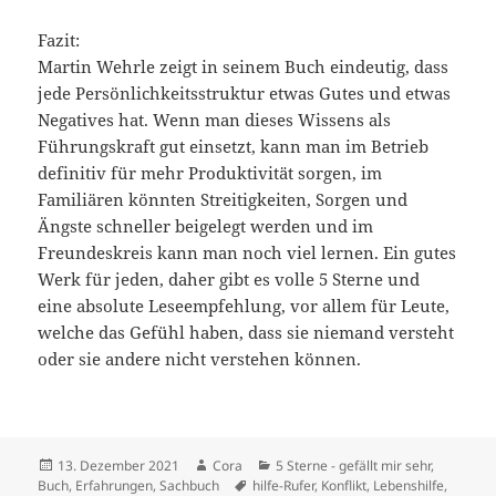
Fazit:
Martin Wehrle zeigt in seinem Buch eindeutig, dass
jede Persönlichkeitsstruktur etwas Gutes und etwas
Negatives hat. Wenn man dieses Wissens als
Führungskraft gut einsetzt, kann man im Betrieb
definitiv für mehr Produktivität sorgen, im
Familiären könnten Streitigkeiten, Sorgen und
Ängste schneller beigelegt werden und im
Freundeskreis kann man noch viel lernen. Ein gutes
Werk für jeden, daher gibt es volle 5 Sterne und
eine absolute Leseempfehlung, vor allem für Leute,
welche das Gefühl haben, dass sie niemand versteht
oder sie andere nicht verstehen können.
Veröffentlicht
Autor
Kategorien
13. Dezember 2021
Cora
5 Sterne - gefällt mir sehr
,
am
Schlagwörter
Buch
,
Erfahrungen
,
Sachbuch
hilfe-Rufer
,
Konflikt
,
Lebenshilfe
,