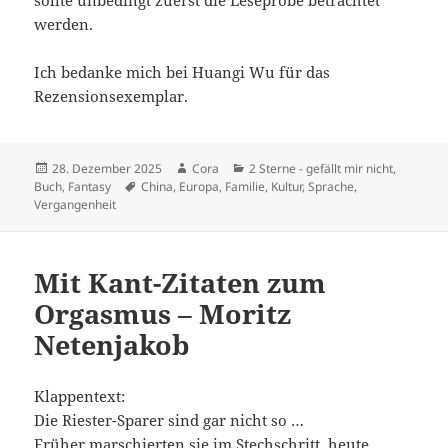
sollte unbedingt zuerst die Leseprobe betrachtet
werden.
Ich bedanke mich bei Huangi Wu für das
Rezensionsexemplar.
Veröffentlicht
Autor
Kategorien
28. Dezember 2025
Cora
2 Sterne - gefällt mir nicht
,
am
Schlagwörter
Buch
,
Fantasy
China
,
Europa
,
Familie
,
Kultur
,
Sprache
,
Vergangenheit
Mit Kant-Zitaten zum
Orgasmus – Moritz
Netenjakob
Klappentext:
Die Riester-Sparer sind gar nicht so …
Früher marschierten sie im Stechschritt, heute