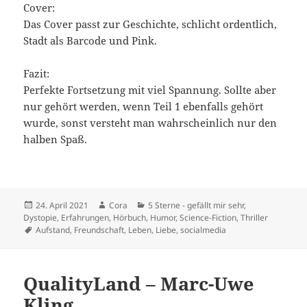
Cover:
Das Cover passt zur Geschichte, schlicht ordentlich,
Stadt als Barcode und Pink.
Fazit:
Perfekte Fortsetzung mit viel Spannung. Sollte aber
nur gehört werden, wenn Teil 1 ebenfalls gehört
wurde, sonst versteht man wahrscheinlich nur den
halben Spaß.
Veröffentlicht
Autor
Kategorien
24. April 2021
Cora
5 Sterne - gefällt mir sehr
,
am
Dystopie
,
Erfahrungen
,
Hörbuch
,
Humor
,
Science-Fiction
,
Thriller
Schlagwörter
Aufstand
,
Freundschaft
,
Leben
,
Liebe
,
socialmedia
QualityLand – Marc-Uwe
Kling