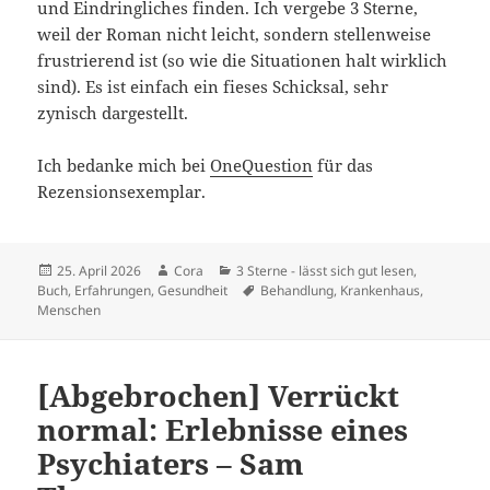
und Eindringliches finden. Ich vergebe 3 Sterne,
weil der Roman nicht leicht, sondern stellenweise
frustrierend ist (so wie die Situationen halt wirklich
sind). Es ist einfach ein fieses Schicksal, sehr
zynisch dargestellt.
Ich bedanke mich bei
OneQuestion
für das
Rezensionsexemplar.
Veröffentlicht
Autor
Kategorien
25. April 2026
Cora
3 Sterne - lässt sich gut lesen
,
am
Schlagwörter
Buch
,
Erfahrungen
,
Gesundheit
Behandlung
,
Krankenhaus
,
Menschen
[Abgebrochen] Verrückt
normal: Erlebnisse eines
Psychiaters – Sam