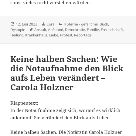
sonst vieles nicht verstehen würden.
Veröffentlicht
Autor
Kategorien
12. Juni 2023
Cora
4 Sterne - gefällt mir
,
Buch
,
am
Schlagwörter
Dystopie
Anstalt
,
Aufstand
,
Demokratie
,
Familie
,
Freundschaft
,
Heilung
,
Krankenhaus
,
Liebe
,
Protest
,
Reportage
Keine halben Sachen: Wie
die Notaufnahme den Blick
aufs Leben verändert –
Carola Holzner
Klappentext:
In der Notaufnahme zeigt sich, worauf es wirklich
ankommt! Sie verändert den Blick aufs Leben.
Keine halben Sachen. Die Notärztin Carola Holzner