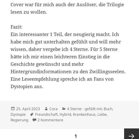
Cover war für mich auch der Auslöser, die Trilogie
lesen zu wollen.
Fazit:
Ein interessanter 1 Teil, der neugierig macht. Ich
habe mich gut unterhalten gefühlt und will mehr
wissen, daher vergebe ich 4 Sterne. Für 5 Sterne
hätte ich mir einen leichteren Einstieg in die
Geschichte gewünscht und mehr
Hintergrundinformationen zu den Zwillingsseelen.
Eine Leseempfehlung spreche ich an Fans von
Dystopien aus.
Veröffentlicht
Autor
Kategorien
25. April 2023
Cora
4 Sterne - gefällt mir
,
Buch
,
am
Schlagwörter
Dystopie
Freundschaft
,
Hybrid
,
Krankenhaus
,
Liebe
,
zu Twin Souls 01: Die Verbotene – Kat Zhan
Regierung
2 Kommentare
Seitennummerierung
SEITE
1