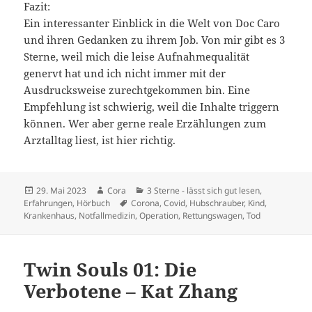
Fazit:
Ein interessanter Einblick in die Welt von Doc Caro
und ihren Gedanken zu ihrem Job. Von mir gibt es 3
Sterne, weil mich die leise Aufnahmequalität
genervt hat und ich nicht immer mit der
Ausdrucksweise zurechtgekommen bin. Eine
Empfehlung ist schwierig, weil die Inhalte triggern
können. Wer aber gerne reale Erzählungen zum
Arztalltag liest, ist hier richtig.
Veröffentlicht
Autor
Kategorien
29. Mai 2023
Cora
3 Sterne - lässt sich gut lesen
,
am
Schlagwörter
Erfahrungen
,
Hörbuch
Corona
,
Covid
,
Hubschrauber
,
Kind
,
Krankenhaus
,
Notfallmedizin
,
Operation
,
Rettungswagen
,
Tod
Twin Souls 01: Die
Verbotene – Kat Zhang