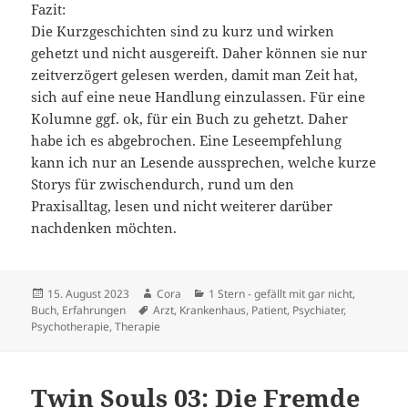
Fazit:
Die Kurzgeschichten sind zu kurz und wirken
gehetzt und nicht ausgereift. Daher können sie nur
zeitverzögert gelesen werden, damit man Zeit hat,
sich auf eine neue Handlung einzulassen. Für eine
Kolumne ggf. ok, für ein Buch zu gehetzt. Daher
habe ich es abgebrochen. Eine Leseempfehlung
kann ich nur an Lesende aussprechen, welche kurze
Storys für zwischendurch, rund um den
Praxisalltag, lesen und nicht weiterer darüber
nachdenken möchten.
Veröffentlicht
Autor
Kategorien
15. August 2023
Cora
1 Stern - gefällt mit gar nicht
,
am
Schlagwörter
Buch
,
Erfahrungen
Arzt
,
Krankenhaus
,
Patient
,
Psychiater
,
Psychotherapie
,
Therapie
Twin Souls 03: Die Fremde