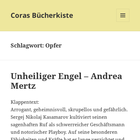
Coras Bücherkiste
MENÜ
UND
WIDGETS
Schlagwort:
Opfer
Unheiliger Engel – Andrea
Mertz
Klappentext:
Arrogant, geheimnisvoll, skrupellos und gefährlich.
Sergej Nikolaj Kasamarov kultiviert seinen
sagenhaften Ruf als schwerreicher Geschäftsmann
und notorischer Playboy. Auf seine besonderen
Fähigkeiten und Kräfte hat er lange verzichtet und