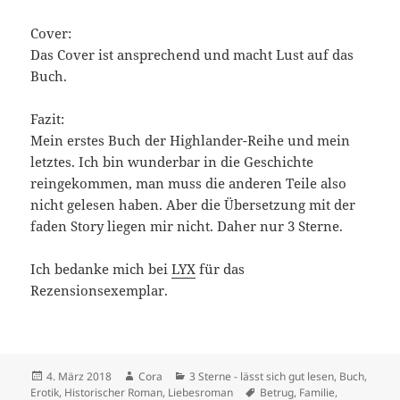
Cover:
Das Cover ist ansprechend und macht Lust auf das
Buch.
Fazit:
Mein erstes Buch der Highlander-Reihe und mein
letztes. Ich bin wunderbar in die Geschichte
reingekommen, man muss die anderen Teile also
nicht gelesen haben. Aber die Übersetzung mit der
faden Story liegen mir nicht. Daher nur 3 Sterne.
Ich bedanke mich bei
LYX
für das
Rezensionsexemplar.
Veröffentlicht
Autor
Kategorien
4. März 2018
Cora
3 Sterne - lässt sich gut lesen
,
Buch
,
am
Schlagwörter
Erotik
,
Historischer Roman
,
Liebesroman
Betrug
,
Familie
,