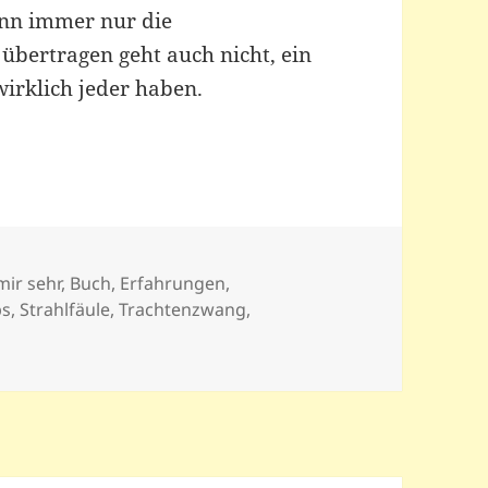
enn immer nur die
übertragen geht auch nicht, ein
wirklich jeder haben.
 mir sehr
,
Buch
,
Erfahrungen
,
bs
,
Strahlfäule
,
Trachtenzwang
,