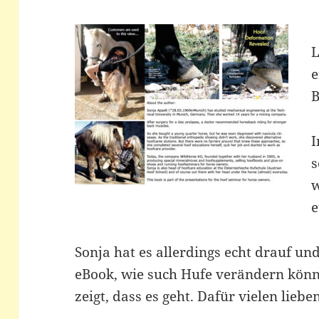
L
e
B
I
s
w
e
Sonja hat es allerdings echt drauf und
eBook, wie such Hufe verändern könne
zeigt, dass es geht. Dafür vielen lieb