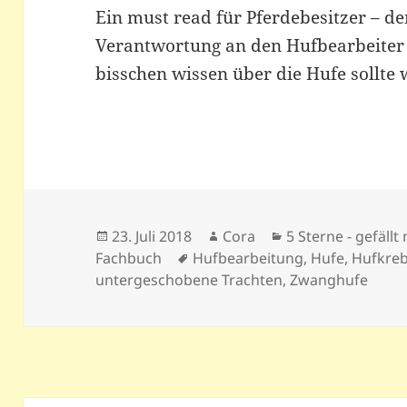
Ein must read für Pferdebesitzer – d
Verantwortung an den Hufbearbeiter 
bisschen wissen über die Hufe sollte 
Veröffentlicht
Autor
Kategorien
23. Juli 2018
Cora
5 Sterne - gefällt
am
Schlagwörter
Fachbuch
Hufbearbeitung
,
Hufe
,
Hufkre
untergeschobene Trachten
,
Zwanghufe