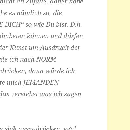
nicht an Zufälle, daher habe
ehe es nämlich so, die
E DICH“ so wie Du bist. D.h.
lphabeten können und dürfen
jeder Kunst um Ausdruck der
rde ich nach NORM
sdrücken, dann würde ich
hätte mich JEMANDEN
 das verstehst was ich sagen
 sich auszudrücken, egal