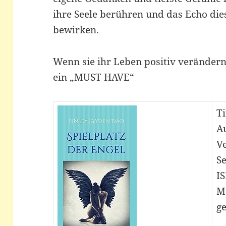
ihre Seele berühren und das Echo die
bewirken.
Wenn sie ihr Leben positiv verändern
ein „MUST HAVE“
Ti
Au
Ve
Se
I
M
ge