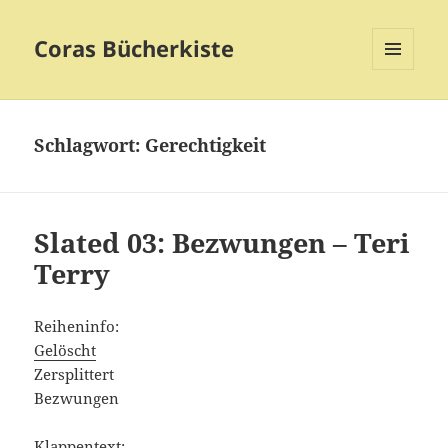
Coras Bücherkiste
MENÜ
UND
WIDGETS
Schlagwort:
Gerechtigkeit
Slated 03: Bezwungen – Teri
Terry
Reiheninfo:
Gelöscht
Zersplittert
Bezwungen
Klappentext: