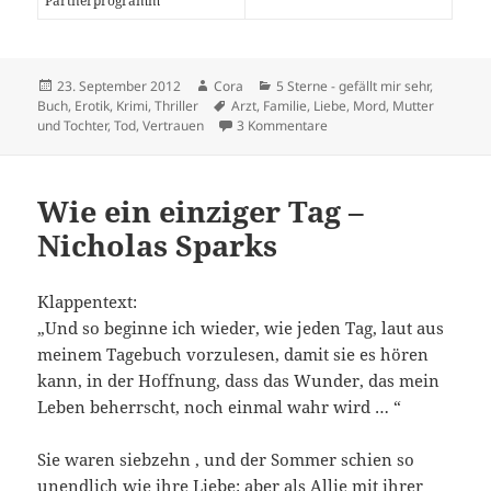
Partnerprogramm
Veröffentlicht
Autor
Kategorien
23. September 2012
Cora
5 Sterne - gefällt mir sehr
,
am
Schlagwörter
Buch
,
Erotik
,
Krimi
,
Thriller
Arzt
,
Familie
,
Liebe
,
Mord
,
Mutter
zu Im Visier des Todes – O
und Tochter
,
Tod
,
Vertrauen
3 Kommentare
Wie ein einziger Tag –
Nicholas Sparks
Klappentext:
„Und so beginne ich wieder, wie jeden Tag, laut aus
meinem Tagebuch vorzulesen, damit sie es hören
kann, in der Hoffnung, dass das Wunder, das mein
Leben beherrscht, noch einmal wahr wird … “
Sie waren siebzehn , und der Sommer schien so
unendlich wie ihre Liebe: aber als Allie mit ihrer