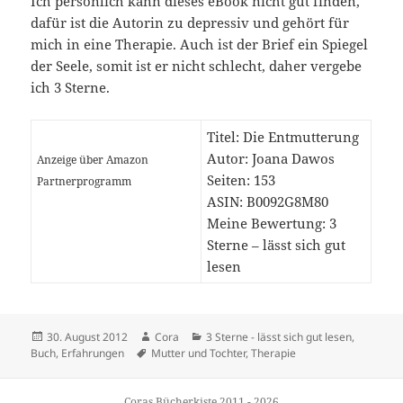
Ich persönlich kann dieses eBook nicht gut finden,
dafür ist die Autorin zu depressiv und gehört für
mich in eine Therapie. Auch ist der Brief ein Spiegel
der Seele, somit ist er nicht schlecht, daher vergebe
ich 3 Sterne.
Titel: Die Entmutterung
Autor: Joana Dawos
Anzeige über Amazon
Seiten: 153
Partnerprogramm
ASIN: B0092G8M80
Meine Bewertung: 3
Sterne – lässt sich gut
lesen
Veröffentlicht
Autor
Kategorien
30. August 2012
Cora
3 Sterne - lässt sich gut lesen
,
am
Schlagwörter
Buch
,
Erfahrungen
Mutter und Tochter
,
Therapie
Coras Bücherkiste 2011 - 2026