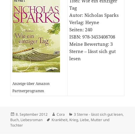
Titel: Wie ein einziger
Tag
Autor: Nicholas Sparks
Verlag: Heyne
Seiten: 240
ISBN: 978-3453408708
Meine Bewertung: 3
Sterne – lässt sich gut
lesen
Anzeige über Amazon
Partnerprogramm
Veröffentlicht
Autor
Kategorien
8. September 2012
Cora
3 Sterne - lässt sich gut lesen
,
am
Schlagwörter
Buch
,
Liebesroman
Krankheit
,
Krieg
,
Liebe
,
Mutter und
Tochter