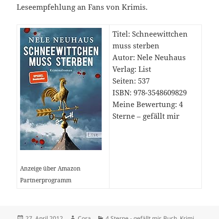
Leseempfehlung an Fans von Krimis.
Titel: Schneewittchen
muss sterben
Autor: Nele Neuhaus
Verlag: List
Seiten: 537
ISBN: 978-3548609829
Meine Bewertung: 4
Sterne – gefällt mir
Anzeige über Amazon
Partnerprogramm
Veröffentlicht
Autor
Kategorien
27. April 2012
Cora
4 Sterne - gefällt mir
,
Buch
,
Krimi