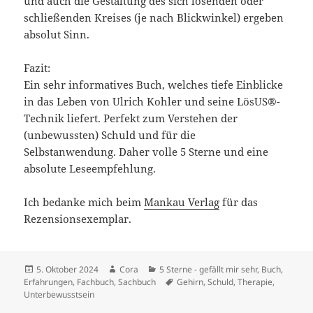
und auch die Gestaltung des sich lösenden oder
schließenden Kreises (je nach Blickwinkel) ergeben
absolut Sinn.
Fazit:
Ein sehr informatives Buch, welches tiefe Einblicke
in das Leben von Ulrich Kohler und seine LösUS®-
Technik liefert. Perfekt zum Verstehen der
(unbewussten) Schuld und für die
Selbstanwendung. Daher volle 5 Sterne und eine
absolute Leseempfehlung.
Ich bedanke mich beim
Mankau Verlag
für das
Rezensionsexemplar.
Veröffentlicht
Autor
Kategorien
5. Oktober 2024
Cora
5 Sterne - gefällt mir sehr
,
Buch
,
am
Schlagwörter
Erfahrungen
,
Fachbuch
,
Sachbuch
Gehirn
,
Schuld
,
Therapie
,
Unterbewusstsein