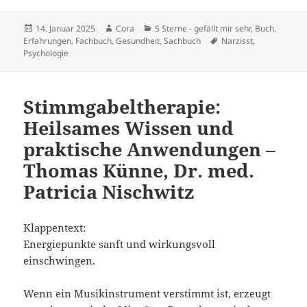
Veröffentlicht
Autor
Kategorien
14. Januar 2025
Cora
5 Sterne - gefällt mir sehr
,
Buch
,
am
Schlagwörter
Erfahrungen
,
Fachbuch
,
Gesundheit
,
Sachbuch
Narzisst
,
Psychologie
Stimmgabeltherapie:
Heilsames Wissen und
praktische Anwendungen –
Thomas Künne, Dr. med.
Patricia Nischwitz
Klappentext:
Energiepunkte sanft und wirkungsvoll
einschwingen.
Wenn ein Musikinstrument verstimmt ist, erzeugt