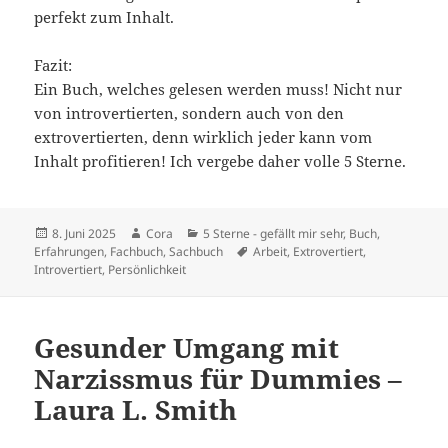
perfekt zum Inhalt.
Fazit:
Ein Buch, welches gelesen werden muss! Nicht nur
von introvertierten, sondern auch von den
extrovertierten, denn wirklich jeder kann vom
Inhalt profitieren! Ich vergebe daher volle 5 Sterne.
Veröffentlicht
Autor
Kategorien
8. Juni 2025
Cora
5 Sterne - gefällt mir sehr
,
Buch
,
am
Schlagwörter
Erfahrungen
,
Fachbuch
,
Sachbuch
Arbeit
,
Extrovertiert
,
Introvertiert
,
Persönlichkeit
Gesunder Umgang mit
Narzissmus für Dummies –
Laura L. Smith