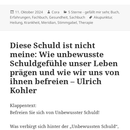
Veröffentlicht
Autor
Kategorien
11. Oktober 2024
Cora
5 Sterne - gefällt mir sehr
,
Buch
,
am
Schlagwörter
Erfahrungen
,
Fachbuch
,
Gesundheit
,
Sachbuch
Akupunktur
,
Heilung
,
Krankheit
,
Meridian
,
Stimmgabel
,
Therapie
Diese Schuld ist nicht
meine: Wie unbewusste
Schuldgefühle unser Leben
prägen und wie wir uns von
ihnen befreien – Ulrich
Kohler
Klappentext:
Befreien Sie sich von Unbewusster Schuld!
Was verbirgt sich hinter der „Unbewussten Schuld“,