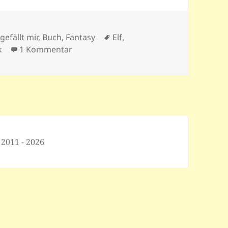
n
Schlagwörter
gefällt mir
,
Buch
,
Fantasy
Elf
,
zu Der Traum der Jägerin – J. R. Kron
k
1 Kommentar
 2011 - 2026