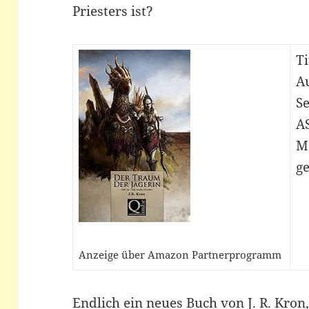
Priesters ist?
Ti
Au
Se
A
M
ge
Anzeige über Amazon Partnerprogramm
Endlich ein neues Buch von J. R. Kro