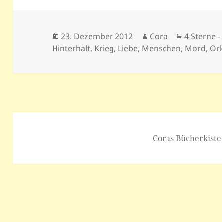
Veröffentlicht
Autor
Kategorie
23. Dezember 2012
Cora
4 Sterne - 
am
Hinterhalt
,
Krieg
,
Liebe
,
Menschen
,
Mord
,
Or
Coras Bücherkiste