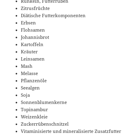
Runkeln, Futterrüben
Zitrusfrüchte
Diätische Futterkomponenten
Erbsen
Flohsamen
Johannisbrot
Kartoffeln
Kräuter
Leinsamen
Mash
Melasse
Pflanzenöle
Seealgen
Soja
Sonnenblumenkerne
Topinambur
Weizenkleie
Zuckerrübenschnitzel
Vitaminisierte und mineralisierte Zusatzfutter