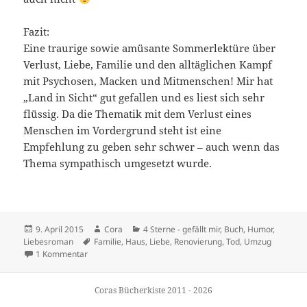
Fazit:
Eine traurige sowie amüsante Sommerlektüre über
Verlust, Liebe, Familie und den alltäglichen Kampf
mit Psychosen, Macken und Mitmenschen! Mir hat
„Land in Sicht“ gut gefallen und es liest sich sehr
flüssig. Da die Thematik mit dem Verlust eines
Menschen im Vordergrund steht ist eine
Empfehlung zu geben sehr schwer – auch wenn das
Thema sympathisch umgesetzt wurde.
Veröffentlicht
Autor
Kategorien
9. April 2015
Cora
4 Sterne - gefällt mir
,
Buch
,
Humor
,
am
Schlagwörter
Liebesroman
Familie
,
Haus
,
Liebe
,
Renovierung
,
Tod
,
Umzug
zu Land in Sicht – Kristina Steffan
1 Kommentar
Coras Bücherkiste 2011 - 2026