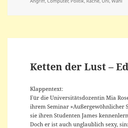
am
Angriff
,
Computer
,
Politik
,
Rache
,
Uni
,
Wahl
Ketten der Lust – E
Klappentext:
Für die Universitätsdozentin Mia Rose 
ihrem Seminar »Außergewöhnlicher Sex
sie ihren Studenten James kennenlernt.
Doch er ist auch unglaublich sexy, si