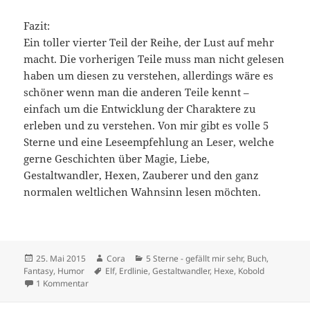
Fazit:
Ein toller vierter Teil der Reihe, der Lust auf mehr
macht. Die vorherigen Teile muss man nicht gelesen
haben um diesen zu verstehen, allerdings wäre es
schöner wenn man die anderen Teile kennt –
einfach um die Entwicklung der Charaktere zu
erleben und zu verstehen. Von mir gibt es volle 5
Sterne und eine Leseempfehlung an Leser, welche
gerne Geschichten über Magie, Liebe,
Gestaltwandler, Hexen, Zauberer und den ganz
normalen weltlichen Wahnsinn lesen möchten.
Veröffentlicht
Autor
Kategorien
25. Mai 2015
Cora
5 Sterne - gefällt mir sehr
,
Buch
,
am
Schlagwörter
Fantasy
,
Humor
Elf
,
Erdlinie
,
Gestaltwandler
,
Hexe
,
Kobold
zu Elionore Brevent 04: Verliebt, verlobt … Verhext – Kris
1 Kommentar