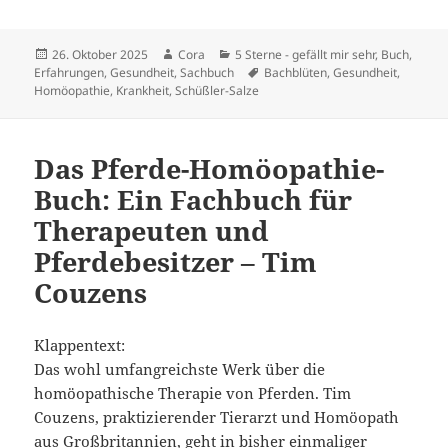
Veröffentlicht
Autor
Kategorien
26. Oktober 2025
Cora
5 Sterne - gefällt mir sehr
,
Buch
,
am
Schlagwörter
Erfahrungen
,
Gesundheit
,
Sachbuch
Bachblüten
,
Gesundheit
,
Homöopathie
,
Krankheit
,
Schüßler-Salze
Das Pferde-Homöopathie-
Buch: Ein Fachbuch für
Therapeuten und
Pferdebesitzer – Tim
Couzens
Klappentext:
Das wohl umfangreichste Werk über die
homöopathische Therapie von Pferden. Tim
Couzens, praktizierender Tierarzt und Homöopath
aus Großbritannien, geht in bisher einmaliger