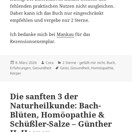
fehlenden praktischen Nutzen nicht ausgleichen.
Daher kann ich das Buch nur eingeschränkt
empfehlen und vergebe nur 2 Sterne.
Ich bedanke mich bei
Mankau
für das
Rezensionsexemplar.
Veröffentlicht
Autor
Kategorien
8. März 2026
Cora
2 Sterne - gefällt mir nicht
,
Buch
,
am
Schlagwörter
Erfahrungen
,
Gesundheit
Geist
,
Gesundheit
,
Homöopathie
,
Körper
Die sanften 3 der
Naturheilkunde: Bach-
Blüten, Homöopathie &
Schüßler-Salze – Günther