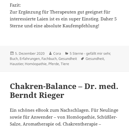
Fazit:
Zur Ergänzung für Therapeuten gut geeignet für
interessierte Laien ist es ein super Einstieg. Daher 5
Sterne und eine absolute Kaufempfehlung!
Veröffentlicht
Autor
Kategorien
5. Dezember 2020
Cora
5 Sterne - gefällt mir sehr
,
am
Schlagwörter
Buch
,
Erfahrungen
,
Fachbuch
,
Gesundheit
Gesundheit
,
Haustier
,
Homöopathie
,
Pferde
,
Tiere
Chakren-Balance – Dr. med.
Berndt Rieger
Ein schönes eBook zum Nachschlagen. Für Neulinge
sowie für Anwender – von Homöopathie, Schüßler-
Salze, Aromatherapie od. Chakrentherapie –