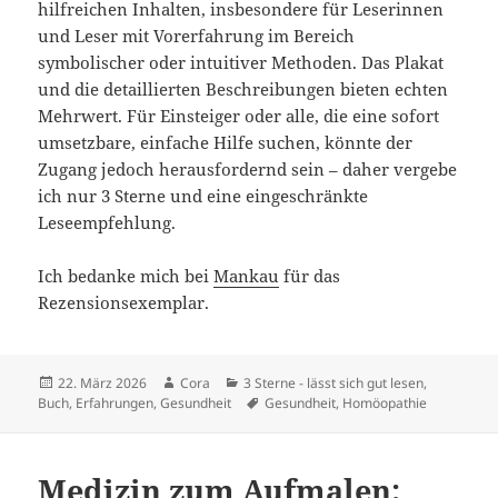
hilfreichen Inhalten, insbesondere für Leserinnen
und Leser mit Vorerfahrung im Bereich
symbolischer oder intuitiver Methoden. Das Plakat
und die detaillierten Beschreibungen bieten echten
Mehrwert. Für Einsteiger oder alle, die eine sofort
umsetzbare, einfache Hilfe suchen, könnte der
Zugang jedoch herausfordernd sein – daher vergebe
ich nur 3 Sterne und eine eingeschränkte
Leseempfehlung.
Ich bedanke mich bei
Mankau
für das
Rezensionsexemplar.
Veröffentlicht
Autor
Kategorien
22. März 2026
Cora
3 Sterne - lässt sich gut lesen
,
am
Schlagwörter
Buch
,
Erfahrungen
,
Gesundheit
Gesundheit
,
Homöopathie
Medizin zum Aufmalen: