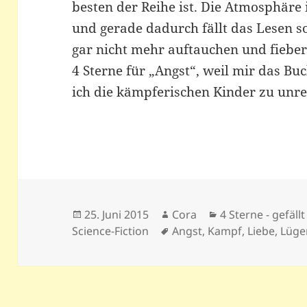
besten der Reihe ist. Die Atmosphäre 
und gerade dadurch fällt das Lesen so
gar nicht mehr auftauchen und fieber
4 Sterne für „Angst“, weil mir das Buc
ich die kämpferischen Kinder zu unrea
Veröffentlicht
Autor
Kategorien
25. Juni 2015
Cora
4 Sterne - gefällt
am
Schlagwörter
Science-Fiction
Angst
,
Kampf
,
Liebe
,
Lüge