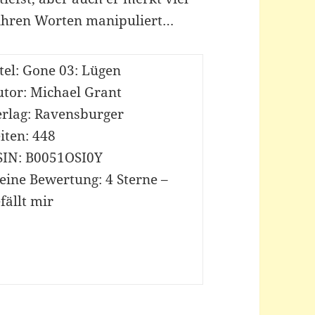
t ihren Worten manipuliert…
tel: Gone 03: Lügen
utor: Michael Grant
erlag: Ravensburger
iten: 448
SIN: B0051OSI0Y
eine Bewertung: 4 Sterne –
fällt mir