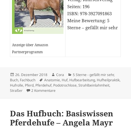
Seiten: 196
ISBN: 978-3927091863
Meine Bewertung: 5
Sterne – gefällt mir sehr
Anzeige über Amazon
Partnerprogramm
Veröffentlicht
Autor
Kategorien
26. Dezember 2018
Cora
5 Sterne - gefällt mir sehr
,
am
Schlagwörter
Buch
,
Fachbuch
Anatomie
,
Huf
,
Hufbearbeitung
,
Hufheilpraktik
,
Hufrolle
,
Pferd
,
Pferdehuf
,
Podotrochlose
,
Strahlbeinlahmheit
,
zu Strahlbeinlahmheit: wie sie zuverlässig geh
Straßer
2 Kommentare
Das Hufbuch: Basiswissen
Pferdehufe – Angela Mayr