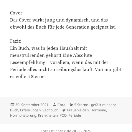
Cover:
Das Cover wirkt jung und dynamisch, und das
obwohl das Buch für jede Generation geeignet ist.
Fazit:
Ein Buch, was in jeden Haushalt mit
menstruirenden gehört! Eine Absolute
Leseempfehlung – vorallem, wenn das mit der
Periode alles nicht so reibungslos läuft. Von mir gibt
es volle 5 Sterne.
Veröffentlicht
Autor
Kategorien
30. September 2021
Cora
5 Sterne - gefällt mir sehr
,
am
Schlagwörter
Buch
,
Erfahrungen
,
Sachbuch
Frauenleiden
,
Hormone
,
Hormonstörung
,
Krankheiten
,
PCO
,
Periode
Coras Bücherkiste 2011 - 2026