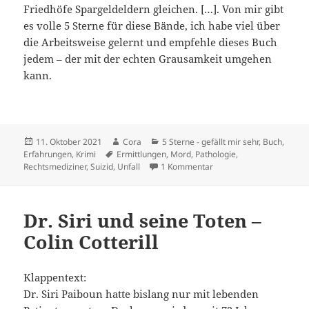
Friedhöfe Spargeldeldern gleichen. […]. Von mir gibt
es volle 5 Sterne für diese Bände, ich habe viel über
die Arbeitsweise gelernt und empfehle dieses Buch
jedem – der mit der echten Grausamkeit umgehen
kann.
Veröffentlicht
Autor
Kategorien
11. Oktober 2021
Cora
5 Sterne - gefällt mir sehr
,
Buch
,
am
Schlagwörter
Erfahrungen
,
Krimi
Ermittlungen
,
Mord
,
Pathologie
,
zu Dem Tod auf der Spur 
Rechtsmediziner
,
Suizid
,
Unfall
1 Kommentar
Dr. Siri und seine Toten –
Colin Cotterill
Klappentext:
Dr. Siri Paiboun hatte bislang nur mit lebenden