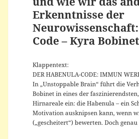
und wie wir das än
Erkenntnisse der
Neurowissenschaft:
Code – Kyra Bobine
Klappentext:
DER HABENULA-CODE: IMMUN WER
In „Unstoppable Brain“ führt die Ver
Bobinet in eines der faszinierendste
Hirnareale ein: die Habenula – ein Sc
Motivation ausknipsen kann, wenn wi
(„gescheitert“) bewerten. Doch genau 