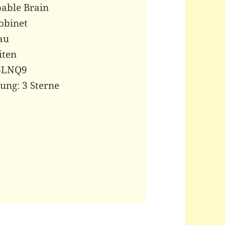
pable Brain
obinet
au
iten
LNQ9 ‎
ung: 3 Sterne