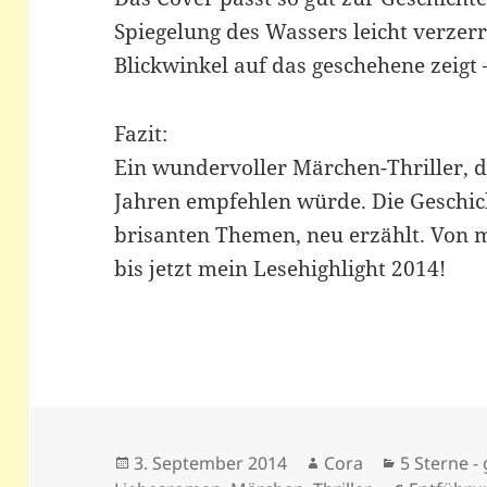
Spiegelung des Wassers leicht verzerr
Blickwinkel auf das geschehene zeigt 
Fazit:
Ein wundervoller Märchen-Thriller, d
Jahren empfehlen würde. Die Geschic
brisanten Themen,
neu erzählt. Von m
bis jetzt mein Lesehighlight 2014!
Veröffentlicht
Autor
Kategorie
3. September 2014
Cora
5 Sterne - 