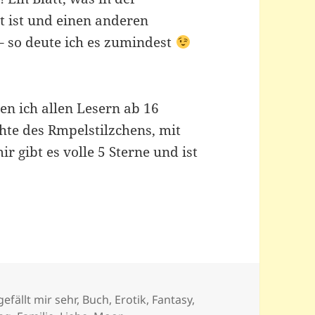
t ist und einen anderen
– so deute ich es zumindest
en ich allen Lesern ab 16
hte des Rmpelstilzchens, mit
ir gibt es volle 5 Sterne und ist
n
gefällt mir sehr
,
Buch
,
Erotik
,
Fantasy
,