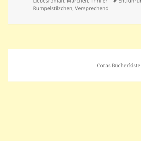
am
Schlagwö
Liebesroman
,
Märchen
,
Thriller
Entführu
Rumpelstilzchen
,
Versprechend
Coras Bücherkiste