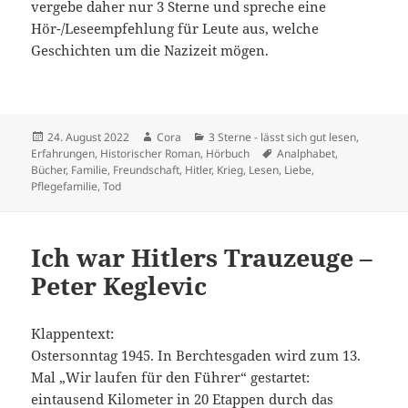
vergebe daher nur 3 Sterne und spreche eine
Hör-/Leseempfehlung für Leute aus, welche
Geschichten um die Nazizeit mögen.
Veröffentlicht
Autor
Kategorien
24. August 2022
Cora
3 Sterne - lässt sich gut lesen
,
am
Schlagwörter
Erfahrungen
,
Historischer Roman
,
Hörbuch
Analphabet
,
Bücher
,
Familie
,
Freundschaft
,
Hitler
,
Krieg
,
Lesen
,
Liebe
,
Pflegefamilie
,
Tod
Ich war Hitlers Trauzeuge –
Peter Keglevic
Klappentext:
Ostersonntag 1945. In Berchtesgaden wird zum 13.
Mal „Wir laufen für den Führer“ gestartet:
eintausend Kilometer in 20 Etappen durch das