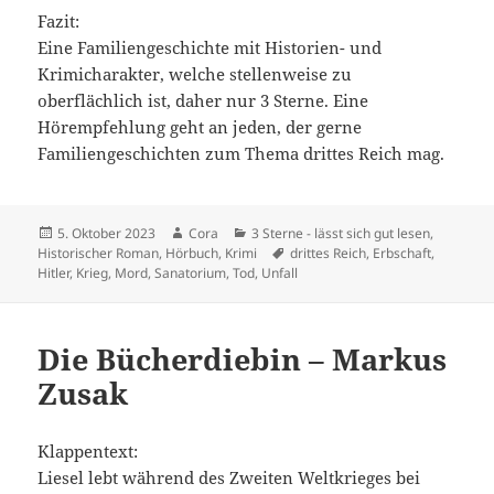
Fazit:
Eine Familiengeschichte mit Historien- und
Krimicharakter, welche stellenweise zu
oberflächlich ist, daher nur 3 Sterne. Eine
Hörempfehlung geht an jeden, der gerne
Familiengeschichten zum Thema drittes Reich mag.
Veröffentlicht
Autor
Kategorien
5. Oktober 2023
Cora
3 Sterne - lässt sich gut lesen
,
am
Schlagwörter
Historischer Roman
,
Hörbuch
,
Krimi
drittes Reich
,
Erbschaft
,
Hitler
,
Krieg
,
Mord
,
Sanatorium
,
Tod
,
Unfall
Die Bücherdiebin – Markus
Zusak
Klappentext:
Liesel lebt während des Zweiten Weltkrieges bei