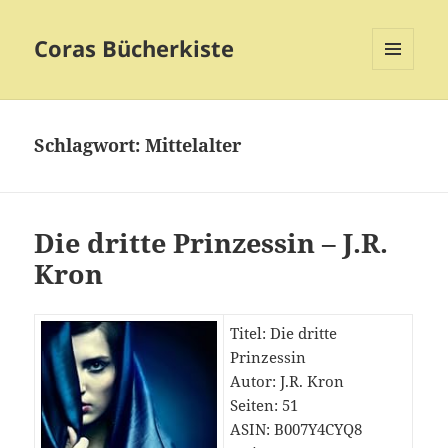
Coras Bücherkiste
MENÜ
UND
WIDGETS
Schlagwort:
Mittelalter
Die dritte Prinzessin – J.R.
Kron
Titel: Die dritte
Prinzessin
Autor: J.R. Kron
Seiten: 51
ASIN: B007Y4CYQ8