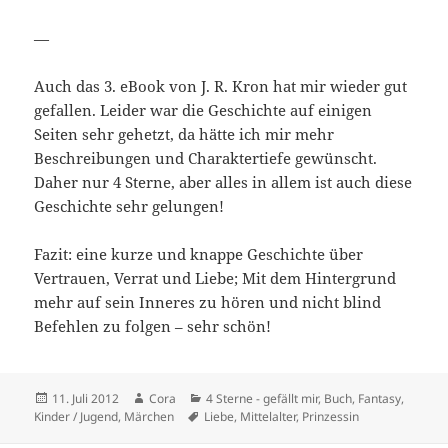
—
Auch das 3. eBook von J. R. Kron hat mir wieder gut
gefallen. Leider war die Geschichte auf einigen
Seiten sehr gehetzt, da hätte ich mir mehr
Beschreibungen und Charaktertiefe gewünscht.
Daher nur 4 Sterne, aber alles in allem ist auch diese
Geschichte sehr gelungen!
Fazit: eine kurze und knappe Geschichte über
Vertrauen, Verrat und Liebe; Mit dem Hintergrund
mehr auf sein Inneres zu hören und nicht blind
Befehlen zu folgen – sehr schön!
Veröffentlicht
Autor
Kategorien
11. Juli 2012
Cora
4 Sterne - gefällt mir
,
Buch
,
Fantasy
,
am
Schlagwörter
Kinder / Jugend
,
Märchen
Liebe
,
Mittelalter
,
Prinzessin