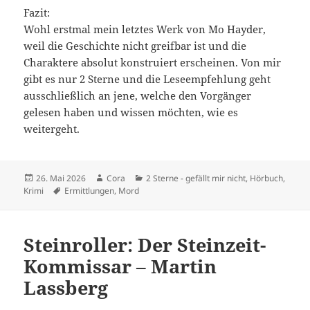
Fazit:
Wohl erstmal mein letztes Werk von Mo Hayder,
weil die Geschichte nicht greifbar ist und die
Charaktere absolut konstruiert erscheinen. Von mir
gibt es nur 2 Sterne und die Leseempfehlung geht
ausschließlich an jene, welche den Vorgänger
gelesen haben und wissen möchten, wie es
weitergeht.
Veröffentlicht
Autor
Kategorien
26. Mai 2026
Cora
2 Sterne - gefällt mir nicht
,
Hörbuch
,
am
Schlagwörter
Krimi
Ermittlungen
,
Mord
Steinroller: Der Steinzeit-
Kommissar – Martin
Lassberg