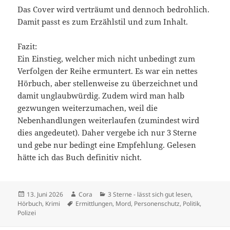
Das Cover wird verträumt und dennoch bedrohlich.
Damit passt es zum Erzählstil und zum Inhalt.
Fazit:
Ein Einstieg, welcher mich nicht unbedingt zum
Verfolgen der Reihe ermuntert. Es war ein nettes
Hörbuch, aber stellenweise zu überzeichnet und
damit unglaubwürdig. Zudem wird man halb
gezwungen weiterzumachen, weil die
Nebenhandlungen weiterlaufen (zumindest wird
dies angedeutet). Daher vergebe ich nur 3 Sterne
und gebe nur bedingt eine Empfehlung. Gelesen
hätte ich das Buch definitiv nicht.
Veröffentlicht
Autor
Kategorien
13. Juni 2026
Cora
3 Sterne - lässt sich gut lesen
,
am
Schlagwörter
Hörbuch
,
Krimi
Ermittlungen
,
Mord
,
Personenschutz
,
Politik
,
Polizei