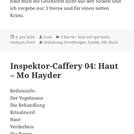
haut mich die Geschichte nicht aus den Socken und
ich vergebe nur 3 Sterne und für einen netten
Krimi.
Veröffentlicht
Autor
Kategorien
4. Juni 2026
Cora
3 Sterne - lässt sich gut lesen
,
am
Schlagwörter
Hörbuch
,
Krimi
Entführung
,
Ermittlungen
,
Familie
,
FBI
,
Mord
Inspektor-Caffery 04: Haut
– Mo Hayder
Reiheninfo:
Der Vogelmann
Die Behandlung
Ritualmord
Haut
Verderbnis
Die Puppe