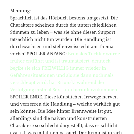
Meinung:
Sprachlich ist das Hörbuch bestens umgesetzt. Die
Charaktere scheinen durch die unterschiedlichen
Stimmen zu leben – was sie ohne diesen Support
tatsächlich nicht tun würden. Die Handlung ist
durchwachsen und stellenweise echt am Thema
vorbei! SPOILER ANFANG:
Bronskis Tochter wurde
früher entführt und ist traumatisiert, dennoch
begibt sie sich FREIWILLIG immer wieder in
Gefahrensituationen und als sie dann nochmals
verschleppt wird, hat Brionski während der
Verfolgung erstmal Sex – um herunterzukommen
SPOILER ENDE. Diese künstlichen Irrwege nerven
und verzerren die Handlung – welche wirklich gut
sein könnte. Die Idee hinter Brennweite ist gut,
allerdings sind die naiven und konstruierten
Charaktere so schlecht dargestellt, dass es schlicht
egal ist, was mit ihnen passiert. Der Krimi ist in sich