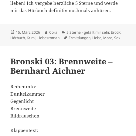
lieben! Ich vergebe herzliche 5 Sterne und werde
mir das Hörbuch definitiv nochmals anhören.
Veröffentlicht
Autor
Kategorien
15. März 2026
Cora
5 Sterne - gefällt mir sehr
,
Erotik
,
am
Schlagwörter
Hörbuch
,
Krimi
,
Liebesroman
Ermittlungen
,
Liebe
,
Mord
,
Sex
Bronski 03: Brennweite –
Bernhard Aichner
Reiheninfo:
Dunkelkammer
Gegenlicht
Brennweite
Bildrauschen
Klappentext: