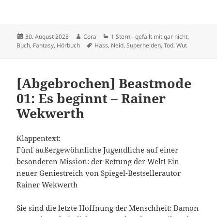
Veröffentlicht
Autor
Kategorien
30. August 2023
Cora
1 Stern - gefällt mit gar nicht
,
am
Schlagwörter
Buch
,
Fantasy
,
Hörbuch
Hass
,
Neid
,
Superhelden
,
Tod
,
Wut
[Abgebrochen] Beastmode
01: Es beginnt – Rainer
Wekwerth
Klappentext:
Fünf außergewöhnliche Jugendliche auf einer
besonderen Mission: der Rettung der Welt! Ein
neuer Geniestreich von Spiegel-Bestsellerautor
Rainer Wekwerth
Sie sind die letzte Hoffnung der Menschheit: Damon