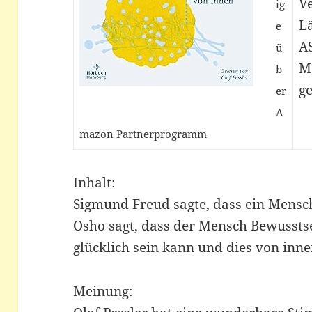
V
ig
L
e
A
ü
M
b
ge
er
A
mazon Partnerprogramm
Inhalt:
Sigmund Freud sagte, dass ein Mensch
Osho sagt, dass der Mensch Bewusstse
glücklich sein kann und dies von inne
Meinung: