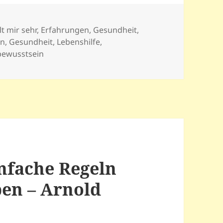
lt mir sehr
,
Erfahrungen
,
Gesundheit
,
er
in
,
Gesundheit
,
Lebenshilfe
,
bewusstsein
infache Regeln
ben – Arnold