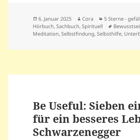
Veröffentlicht
Autor
Kategorien
6. Januar 2025
Cora
5 Sterne - gefäl
am
Schlagwört
Hörbuch
,
Sachbuch
,
Spirituell
Bewusstse
Meditation
,
Selbstfindung
,
Selbsthilfe
,
Unter
Be Useful: Sieben e
für ein besseres Le
Schwarzenegger