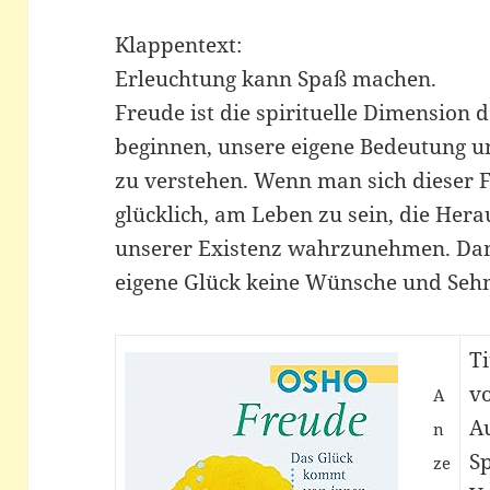
Klappentext:
Erleuchtung kann Spaß machen.
Freude ist die spirituelle Dimension d
beginnen, unsere eigene Bedeutung u
zu verstehen. Wenn man sich dieser F
glücklich, am Leben zu sein, die He
unserer Existenz wahrzunehmen. Dan
eigene Glück keine Wünsche und Sehn
T
v
A
A
n
Sp
ze