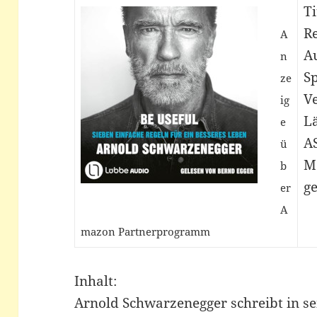
Ti
Re
A
A
n
S
ze
V
ig
L
e
A
ü
M
b
ge
er
A
mazon Partnerprogramm
Inhalt:
Arnold Schwarzenegger schreibt in s