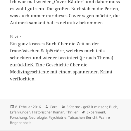
Ich war mal wieder „Cover-Käufer“ und daher muss
es wohl gut sein. Die großen Buchstaben die Perlen,
was auch immer mir dieses Cover sagen möchte, die
Aufmerksamkeit hat es definitiv bekommen.
Fazit:
Ein ganz krasses Buch über die Zeit an der
französischen Salpêtrière, welches mich teils
schockiert und wieder fasziniert (je nach Thema)
zurückließ. Eine Geschichte über die
Medizingeschichte mit einem spannenden Krimi
verflochten.
Veröffentlicht
Autor
Kategorien
8. Februar 2016
Cora
5 Sterne - gefällt mir sehr
,
Buch
,
am
Schlagwörter
Erfahrungen
,
Historischer Roman
,
Thriller
Experiment
,
Forschung
,
Neurologie
,
Psychiatrie
,
Tatsachen Bericht
,
Wahre
Begebenheit