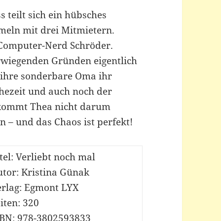
 teilt sich ein hübsches
meln mit drei Mitmietern.
e Computer-Nerd Schröder.
erwiegenden Gründen eigentlich
 ihre sonderbare Oma ihr
phezeit und auch noch der
 kommt Thea nicht darum
n – und das Chaos ist perfekt!
tel: Verliebt noch mal
utor: Kristina Günak
erlag: Egmont LYX
iten: 320
SBN: 978-3802593833