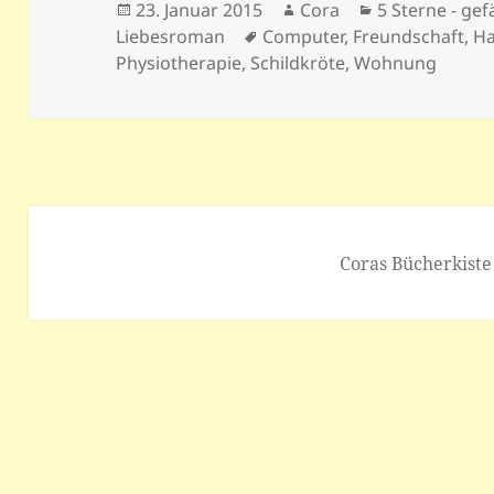
Veröffentlicht
Autor
Kategorien
23. Januar 2015
Cora
5 Sterne - gefä
am
Schlagwörter
Liebesroman
Computer
,
Freundschaft
,
H
Physiotherapie
,
Schildkröte
,
Wohnung
Coras Bücherkiste